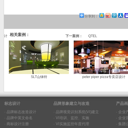
分享到：
相关案例：
计
下一案例：
QTEL
SLT山铼特
peter piper pizza专卖店设计
标志设计
品牌形象建立与改造
产品画
· 品牌标志改造设计
· 品牌视觉识别系统(VI)建立
· 企
· 品牌中英文命名
· VI培训、监控、实施
· 企
· 商标设计注册
· VI实施监控年度代理
· 集