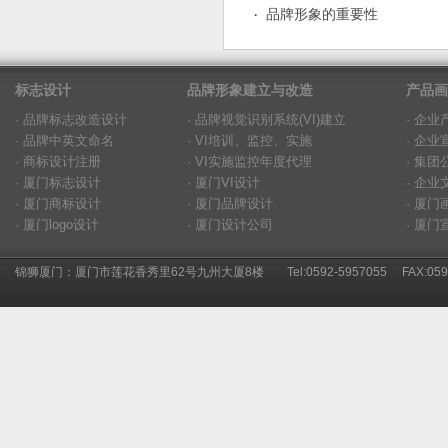
品牌形象的重要性
·
标志设计
品牌形象建立与改造
产品画
· 品牌标志改造设计
· 品牌视觉识别系统(VI)建立
· 企
· 品牌中英文命名
· VI培训、监控、实施
· 企
· 商标设计注册
· VI实施监控年度代理
· 集
· 厦门标志设计
· 厦门VI设计
· 企
· 厦门商标设计
· 厦门品牌设计
· 厦
· 厦门logo设计
· 厦门设计公司
· 厦
锦狮厦门：厦门市莲花香秀里62号九州大厦8楼
Tel:0592-5957055 FAX:0